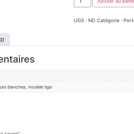
Ajouter au pani
UGS :
ND
Catégorie :
Port
0)
entaires
eurs blanches, modèle tige
te savon”