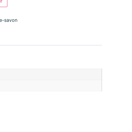
er
e-savon