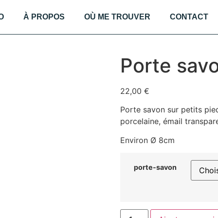
O
À PROPOS
OÙ ME TROUVER
CONTACT
Porte sav
22,00
€
Porte savon sur petits pie
porcelaine, émail transpar
Environ Ø 8cm
porte-savon