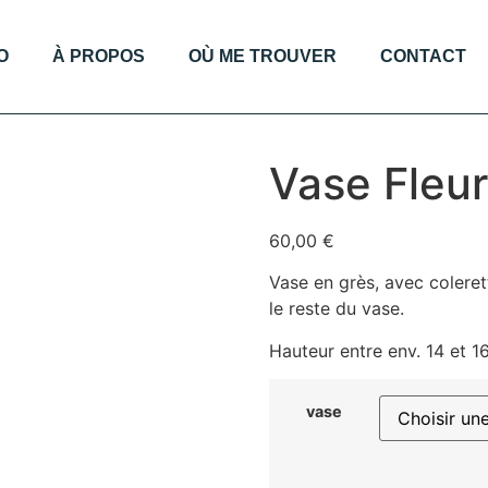
O
À PROPOS
OÙ ME TROUVER
CONTACT
Vase Fleu
60,00
€
Vase en grès, avec coleret
le reste du vase.
Hauteur entre env. 14 et 
vase